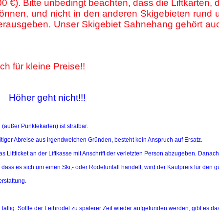
00 €). Bitte unbedingt beachten, dass die Liftkarten,
können, und nicht in den anderen Skigebieten rund 
erausgeben. Unser Skigebiet Sahnehang gehört auch
h für kleine Preise!!
er geht nicht!!!
außer Punktekarten) ist strafbar.
zeitiger Abreise aus irgendwelchen Gründen, besteht kein Anspruch auf Ersatz.
das Liftticket an der Liftkasse mit Anschrift der verletzten Person abzugeben. Dana
dass es sich um einen Ski,- oder Rodelunfall handelt, wird der Kaufpreis für den gü
rstattung.
fällig. Sollte der Leihrodel zu späterer Zeit wieder aufgefunden werden, gibt es da