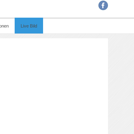
onen
Live Bild