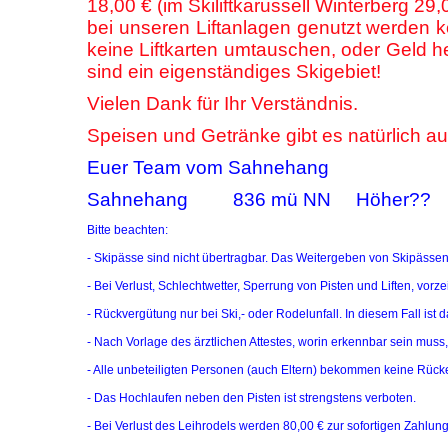
18,00 € (im Skiliftkarussell Winterberg 29,
bei unseren Liftanlagen genutzt werden 
keine Liftkarten umtauschen, oder Geld h
sind ein eigenständiges Skigebiet!
Vielen Dank für Ihr Verständnis.
Speisen und Getränke gibt es natürlich auc
Euer Team vom Sahnehang
Sahnehang 836 mü NN Höher?? Höh
Bitte beachten:
- Skipässe sind nicht übertragbar. Das Weitergeben von Skipässen (
- Bei Verlust, Schlechtwetter, Sperrung von Pisten und Liften, vor
- Rückvergütung nur bei Ski,- oder Rodelunfall. In diesem Fall ist 
- Nach Vorlage des ärztlichen Attestes, worin erkennbar sein muss, 
- Alle unbeteiligten Personen (auch Eltern) bekommen keine Rücke
- Das Hochlaufen neben den Pisten ist strengstens verboten.
- Bei Verlust des Leihrodels werden 80,00 € zur sofortigen Zahlung 